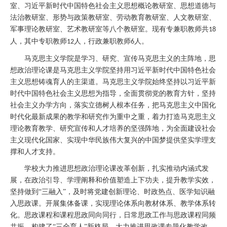
室、习近平新时代中国特色社会主义思想概论教研室、思想道德与
法治教研室、形势与政策教研室、劳动教育教研室、人文教研室、
军事理论教研室、艺术教研室等八个教研室。现有专兼职教师共
18
人，其中专职教师
人，行政兼职教师
人。
12
6
马克思主义学院是学习、研究、宣传马克思主义的主阵地，思
想政治理论课是马克思主义学院坚持用习近平新时代中国特色社会
主义思想铸魂育人的主渠道。马克思主义学院始终坚持以习近平新
时代中国特色社会主义思想为指导，全面贯彻党的教育方针，坚持
社会主义办学方向，落实立德树人根本任务，把马克思主义中国化
时代化最新成果的教学和研究作为重中之重，着力打造马克思主义
理论教育教学、研究宣传和人才培养的坚强阵地，为全面建设社会
主义现代化国家、实现中华民族伟大复兴的中国梦提供坚实学理支
撑和人才支持。
学校大力推进思想政治理论课改革创新，扎实推动内涵式发
展，在政治引导、学理阐释和价值塑造上下功夫，提升教学实效，
坚持做到
“三融入”，及时将党建创新理论、时政热点、医学知识融
入思政课。开展集体备课，实现理论体系向教材体系、教学体系转
化。思政课程和课程思政同向同行，日常思政工作与思政课程同频
共振，构建了“三全育人”新格局。大力推进思政课专题化教学改