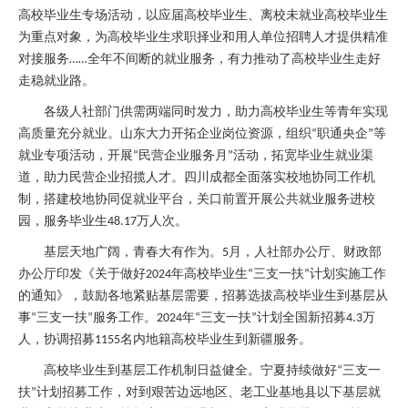
高校毕业生专场活动，以应届高校毕业生、离校未就业高校毕业生
为重点对象，为高校毕业生求职择业和用人单位招聘人才提供精准
对接服务
全年不间断的就业服务，有力推动了高校毕业生走好
……
走稳就业路。
各级人社部门供需两端同时发力，助力高校毕业生等青年实现
高质量充分就业。山东大力开拓企业岗位资源，组织
职通央企
等
“
”
就业专项活动，开展
民营企业服务月
活动，拓宽毕业生就业渠
“
”
道，助力民营企业招揽人才。四川成都全面落实校地协同工作机
制，搭建校地协同促就业平台，关口前置开展公共就业服务进校
园，服务毕业生
万人次。
48.17
基层天地广阔，青春大有作为。
月，人社部办公厅、财政部
5
办公厅印发《关于做好
年高校毕业生
三支一扶
计划实施工作
2024
“
”
的通知》，鼓励各地紧贴基层需要，招募选拔高校毕业生到基层从
事
三支一扶
服务工作。
年
三支一扶
计划全国新招募
万
“
”
2024
“
”
4.3
人，协调招募
名内地籍高校毕业生到新疆服务。
1155
高校毕业生到基层工作机制日益健全。宁夏持续做好
三支一
“
扶
计划招募工作，对到艰苦边远地区、老工业基地县以下基层就
”