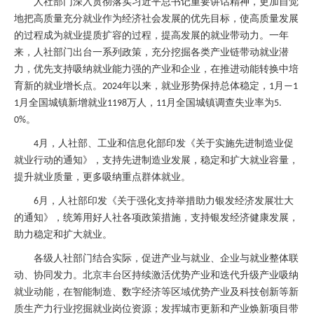
人社部门深入贯彻落实习近平总书记重要讲话精神，更加自觉
地把高质量充分就业作为经济社会发展的优先目标，使高质量发展
的过程成为就业提质扩容的过程，提高发展的就业带动力。一年
来，人社部门出台一系列政策，充分挖掘各类产业链带动就业潜
力，优先支持吸纳就业能力强的产业和企业，在推进动能转换中培
育新的就业增长点。
年以来，就业形势保持总体稳定，
月
2024
1
—1
月全国城镇新增就业
万人，
月全国城镇调查失业率为
1
1198
11
5.
。
0%
月，人社部、工业和信息化部印发《关于实施先进制造业促
4
就业行动的通知》，支持先进制造业发展，稳定和扩大就业容量，
提升就业质量，更多吸纳重点群体就业。
月，人社部印发《关于强化支持举措助力银发经济发展壮大
6
的通知》，统筹用好人社各项政策措施，支持银发经济健康发展，
助力稳定和扩大就业。
各级人社部门结合实际，促进产业与就业、企业与就业整体联
动、协同发力。北京丰台区持续激活优势产业和迭代升级产业吸纳
就业动能，在智能制造、数字经济等区域优势产业及科技创新等新
质生产力行业挖掘就业岗位资源；发挥城市更新和产业焕新项目带