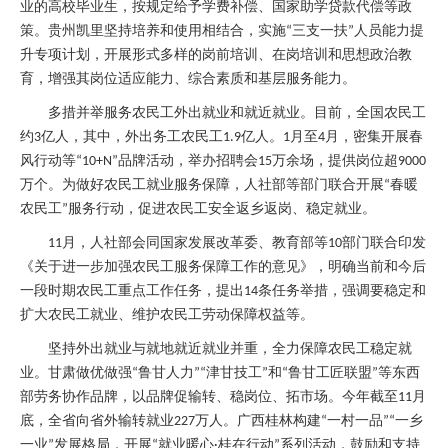
业的高校毕业生，按规定给予学费补偿、国家助学贷款代偿等政
策。贵州凯里坚持培养和使用相结合，实施
三支一扶
人员能力提
“
”
升专项计划，开展形式多样的岗前培训、在岗培训和思想政治教
育，增强其岗位适应能力、综合素质和基层服务能力。
多措并举服务农民工外出就业和就近就业。目前，全国农民工
约
亿人，其中，外出务工农民工
亿人。
月至
月，密集开展春
3
1.9
1
4
风行动等
品牌活动，举办招聘会
万余场，提供岗位超
“10+N”
15
9000
万个。为做好农民工就业服务保障，人社部等部门联合开展
春暖
“
农民工
服务行动，促进农民工安全返乡返岗、稳定就业。
”
月，人社部会同国家发展改革委、教育部等
部门联合印发
11
10
《关于进一步加强农民工服务保障工作的意见》，明确当前和今后
一段时期农民工重点工作任务，提出
条任务举措，强调要稳定和
14
扩大农民工就业、维护农民工劳动保障权益等。
坚持外出就业与就地就近就业并重，全力保障农民工稳定就
业。甘肃做优做强
鲁甘人力
津甘技工
和
鲁甘工匠联盟
等东西
“
”“
”
“
”
部劳务协作品牌，以品牌促输转、稳岗位、拓市场。今年截至
月
11
底，全省向省外输转就业
万人。广西桂林构建
一村一品
一乡
227
“
”“
一业
发展格局，开展
就业暖心
桂在行动
系列活动，鼓励和支持
”
“
·
”