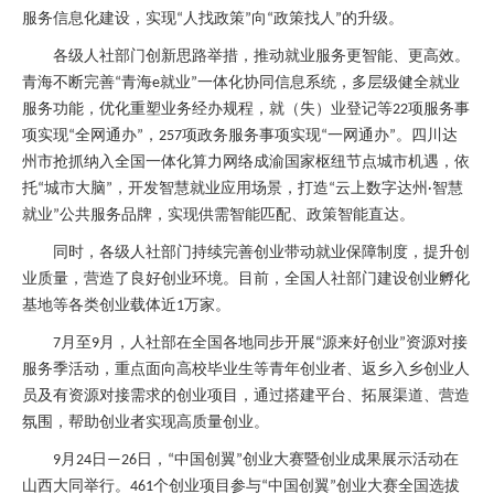
服务信息化建设，实现
人找政策
向
政策找人
的升级。
“
”
“
”
各级人社部门创新思路举措，推动就业服务更智能、更高效。
青海不断完善
青海
就业
一体化协同信息系统，多层级健全就业
“
e
”
服务功能，优化重塑业务经办规程，就（失）业登记等
项服务事
22
项实现
全网通办
，
项政务服务事项实现
一网通办
。四川达
“
”
257
“
”
州市抢抓纳入全国一体化算力网络成渝国家枢纽节点城市机遇，依
托
城市大脑
，开发智慧就业应用场景，打造
云上数字达州
智慧
“
”
“
·
就业
公共服务品牌，实现供需智能匹配、政策智能直达。
”
同时，各级人社部门持续完善创业带动就业保障制度，提升创
业质量，营造了良好创业环境。目前，全国人社部门建设创业孵化
基地等各类创业载体近
万家。
1
月至
月，人社部在全国各地同步开展
源来好创业
资源对接
7
9
“
”
服务季活动，重点面向高校毕业生等青年创业者、返乡入乡创业人
员及有资源对接需求的创业项目，通过搭建平台、拓展渠道、营造
氛围，帮助创业者实现高质量创业。
月
日
日，
中国创翼
创业大赛暨创业成果展示活动在
9
24
—26
“
”
山西大同举行。
个创业项目参与
中国创翼
创业大赛全国选拔
461
“
”