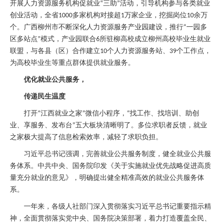
开展人力资源服务机构促就业
三助
活动，引导机构参与各类就业
“
”
创业活动，全省
多家机构对接超
万家企业，挖掘岗位
余万
1000
1
10
个。广西柳州市不断深化人力资源服务产业园建设，推行
一园多
“
区多站点
模式，产业园联合
所驻柳高校成立柳州高校毕业生就业
”
6
联盟，与各县（区）合作建立
个人力资源服务站、
个工作点，
10
39
为高校毕业生等重点群体提供就业服务。
优化就业公共服务，
传递民生温度
打开
江西就业之家
微信小程序，
找工作、找培训、助创
“
”
“
业、享服务、发布台
五大板块清晰明了。多位求职者反馈，就业
”
之家极大提高了信息检索效率，减轻了求职负担。
习近平总书记强调，完善就业公共服务制度，健全就业公共服
务体系。中共中央、国务院印发《关于实施就业优先战略促进高质
量充分就业的意见》，明确提出健全精准高效的就业公共服务体
系。
一年来，各级人社部门深入贯彻落实习近平总书记重要指示精
神，全面贯彻落实党中央、国务院决策部署，着力打造覆盖全民、