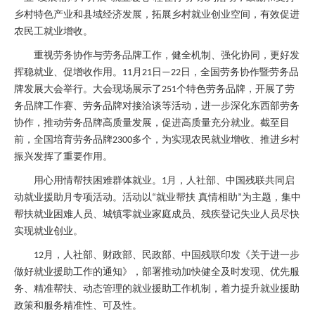
乡村特色产业和县域经济发展，拓展乡村就业创业空间，有效促进
农民工就业增收。
重视劳务协作与劳务品牌工作，健全机制、强化协同，更好发
挥稳就业、促增收作用。
月
日
日，全国劳务协作暨劳务品
11
21
—22
牌发展大会举行。大会现场展示了
个特色劳务品牌，开展了劳
251
务品牌工作赛、劳务品牌对接洽谈等活动，进一步深化东西部劳务
协作，推动劳务品牌高质量发展，促进高质量充分就业。截至目
前，全国培育劳务品牌
多个，为实现农民就业增收、推进乡村
2300
振兴发挥了重要作用。
用心用情帮扶困难群体就业。
月，人社部、中国残联共同启
1
动就业援助月专项活动。活动以
就业帮扶 真情相助
为主题，集中
“
”
帮扶就业困难人员、城镇零就业家庭成员、残疾登记失业人员尽快
实现就业创业。
月，人社部、财政部、民政部、中国残联印发《关于进一步
12
做好就业援助工作的通知》，部署推动加快健全及时发现、优先服
务、精准帮扶、动态管理的就业援助工作机制，着力提升就业援助
政策和服务精准性、可及性。