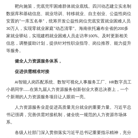
靶向施策，兜底兜牢困难群体就业底线。四川动态建立实名制
数据库和基础信息、就业培训、转移就业、自主创业、公益性岗位
安置的
一库五名单
，统筹开发公益性岗位兜底安置就业困难人员
“
”
万人，实现零就业家庭
动态清零
。海南依托遍布全省的
多
30
“
”
200
家就业驿站，实现建档就业困难人员走访率
。及时更新相关
100%
信息，调整援助计划，提供针对性职业指导、岗位推荐、能力提升
等服务。
健全人力资源服务体系，
促进供需精准对接
智能人岗匹配系统、数智可视化人事服务工厂、
数字员工
AI
HR
小易同学
在第九届人力资源服务创新创业大赛总决赛上，一个
……
个新潮的人力资源服务项目让人眼前一亮。
人力资源服务业是促进高质量充分就业的重要力量。习近平总
书记强调，完善供需对接机制，健全统一规范的人力资源市场体
系。
各级人社部门深入贯彻落实习近平总书记重要指示精神，充分