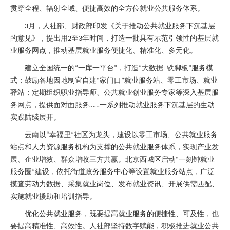
贯穿全程、辐射全域、便捷高效的全方位就业公共服务体系。
月，人社部、财政部印发《关于推动公共就业服务下沉基层
3
的意见》，提出用
至
年时间，打造一批具有示范引领性的基层就
2
3
业服务网点，推动基层就业服务便捷化、精准化、多元化。
建立全国统一的
一库一平台
，打造
大数据
铁脚板
服务模
“
”
“
+
”
式；鼓励各地因地制宜自建
家门口
就业服务站、零工市场、就业
“
”
驿站；定期组织职业指导师、公共就业创业服务专家等深入基层服
务网点，提供面对面服务
一系列推动就业服务下沉基层的生动
……
实践陆续展开。
云南以
幸福里
社区为龙头，建设以零工市场、公共就业服务
“
”
站点和人力资源服务机构为支撑的公共就业服务体系，实现产业发
展、企业增效、群众增收三方共赢。北京西城区启动
一刻钟就业
“
服务圈
建设，依托街道政务服务中心等设置就业服务站点，广泛
”
摸查劳动力数据、采集就业岗位、发布就业资讯、开展供需匹配、
实施就业援助和培训指导。
优化公共就业服务，既要提高就业服务的便捷性、可及性，也
要提高精准性、高效性。人社部坚持数字赋能，积极推进就业公共