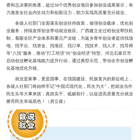
赛和总决赛的角逐，超过
个优秀创业项目参加创业成果展示，有
50
力激发全社会内生动力和创新活力，助力实现高质量充分就业。
各级人社部门全面落实创业扶持政策，做强创业载体，优化创
业服务，持续发挥创业带动就业效应。广西建立全过程创业帮扶机
制，着眼全区产业体系和重点产业链，为返乡青年创业者提供找场
地、找平台、找资金、找项目、找订单、找技术、找人才、找导师
等
八找
服务，推动
打工经济
向
创业经济
转型。河北石家庄市
“
”
“
”
“
”
启动创业孵化基地能力提升行动，通过典型示范，带动全市创业孵
化基地优化升级。
就业是家事，更是国事。在强国建设、民族复兴的新征程上，
各级人社部门将始终牢记
中国式现代化，民生为大
，把就业当作
“
”
民生头等大事来抓，真抓实干、砥砺前行，以促进高质量充分就业
擦亮民生幸福底色！（房立俊）