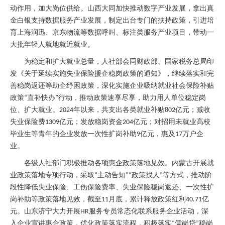
动作用，加大岗位供给。山西大同加快推动数字产业发展，拿出真
金白银支持数据服务产业发展，制定出台专门的扶持政策，引进培
育上海润迅、京东物流等数据呼叫、标注类服务产业项目，带动一
大批年轻人就地就近就业。
为稳定和扩大就业总量，人社部会同财政部、国家税务总局印
发《关于延续实施失业保险援企稳岗政策的通知》，继续落实和完
善稳岗返还等助企纾困政策，深化实施企业吸纳就业社会保险补贴
政策
直补快办
行动，推动政策速享尽享，助力用人单位稳定岗
“
”
位、扩大就业。
年以来，共支出各类就业补贴
亿元；减收
2024
802
失业保险费
亿元；发放稳岗资金
亿元；对招用未就业高校
1309
204
毕业生等青年的企业发放一次性扩岗补助
亿元，惠及
万户企
9
17
业。
各级人社部门积极推动各项惠企政策落地见效。内蒙古开展就
业政策落地专项行动，采取
主动告知
政策找人
等方式，推动阶
“
”“
”
段性降低失业保险、工伤保险费率、失业保险稳岗返还、一次性扩
岗补助等政策落地见效，截至
月底，累计释放政策红利
亿
11
40.71
元。山东济宁大力开展
服务专员常态化联系服务企业活动，深
HR
入企业宣讲惠企政策，优化政策落实流程，积极落实
儒岗贷
稳岗
“
”