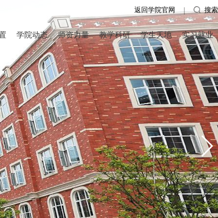
返回学院官网
搜索
|
置
学院动态
师资力量
教学科研
学生天地
实习就业